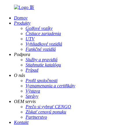
Domov
Produkty
Golfové vozíky
Čistiace zariadenia
UTV
Vyhliadkové vozidlá
Funkčné vozidlá
Podpora
Služby a pravidlá
Stiahnutie katalógu
Prípad
O nás
Profil spoločnosti
Vyznamenania a certifikáty
Výstava
Správy
OEM servis
Prečo si vybrať CENGO
Získať cenovú ponuku
Partnerstvo
Kontakt