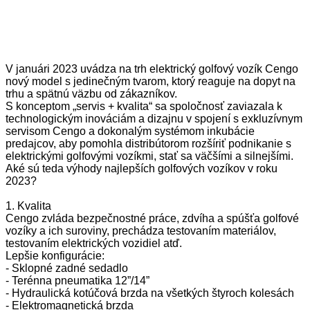
V januári 2023 uvádza na trh elektrický golfový vozík Cengo
nový model s jedinečným tvarom, ktorý reaguje na dopyt na
trhu a spätnú väzbu od zákazníkov.
S konceptom „servis + kvalita“ sa spoločnosť zaviazala k
technologickým inováciám a dizajnu v spojení s exkluzívnym
servisom Cengo a dokonalým systémom inkubácie
predajcov, aby pomohla distribútorom rozšíriť podnikanie s
elektrickými golfovými vozíkmi, stať sa väčšími a silnejšími.
Aké sú teda výhody najlepších golfových vozíkov v roku
2023?
1. Kvalita
Cengo zvláda bezpečnostné práce, zdvíha a spúšťa golfové
vozíky a ich suroviny, prechádza testovaním materiálov,
testovaním elektrických vozidiel atď.
Lepšie konfigurácie:
- Sklopné zadné sedadlo
- Terénna pneumatika 12”/14”
- Hydraulická kotúčová brzda na všetkých štyroch kolesách
- Elektromagnetická brzda