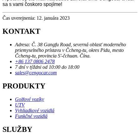
sa s vami čoskoro spojíme!
Čas uverejnenia: 12. januára 2023
KONTAKT
Adresa: Č. 38 Gangfu Road, severná oblasť moderného
priemyselného prístavu v Čcheng-tu, okres Pidu, mesto
Čcheng-tu, provincia S'-čchuan. Čína.
+86 137 0806 2478
7 dní v týždni od 10:00 do 18:00
sales@cengocar.com
PRODUKTY
Golfové vozíky
UTV
Vyhliadkové vozidlá
Funkčné vozidlá
SLUŽBY