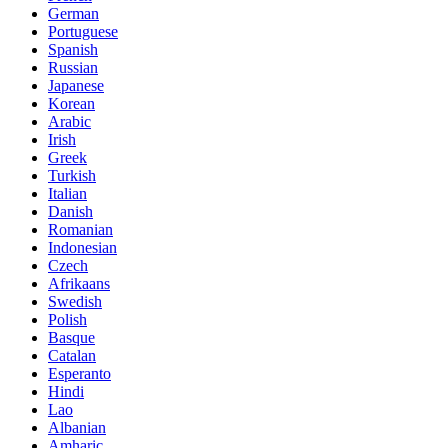
German
Portuguese
Spanish
Russian
Japanese
Korean
Arabic
Irish
Greek
Turkish
Italian
Danish
Romanian
Indonesian
Czech
Afrikaans
Swedish
Polish
Basque
Catalan
Esperanto
Hindi
Lao
Albanian
Amharic