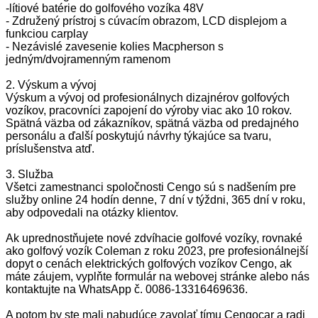
-lítiové batérie do golfového vozíka 48V
- Združený prístroj s cúvacím obrazom, LCD displejom a
funkciou carplay
- Nezávislé zavesenie kolies Macpherson s
jedným/dvojramenným ramenom
2. Výskum a vývoj
Výskum a vývoj od profesionálnych dizajnérov golfových
vozíkov, pracovníci zapojení do výroby viac ako 10 rokov.
Spätná väzba od zákazníkov, spätná väzba od predajného
personálu a ďalší poskytujú návrhy týkajúce sa tvaru,
príslušenstva atď.
3. Služba
Všetci zamestnanci spoločnosti Cengo sú s nadšením pre
služby online 24 hodín denne, 7 dní v týždni, 365 dní v roku,
aby odpovedali na otázky klientov.
Ak uprednostňujete nové zdvíhacie golfové vozíky, rovnaké
ako golfový vozík Coleman z roku 2023, pre profesionálnejší
dopyt o cenách elektrických golfových vozíkov Cengo, ak
máte záujem, vyplňte formulár na webovej stránke alebo nás
kontaktujte na WhatsApp č. 0086-13316469636.
A potom by ste mali nabudúce zavolať tímu Cengocar a radi