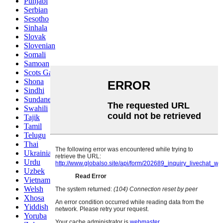
Punjabi
Serbian
Sesotho
Sinhala
Slovak
Slovenian
Somali
Samoan
Scots Gaelic
Shona
Sindhi
Sundanese
Swahili
Tajik
Tamil
Telugu
Thai
Ukrainian
Urdu
Uzbek
Vietnamese
Welsh
Xhosa
Yiddish
Yoruba