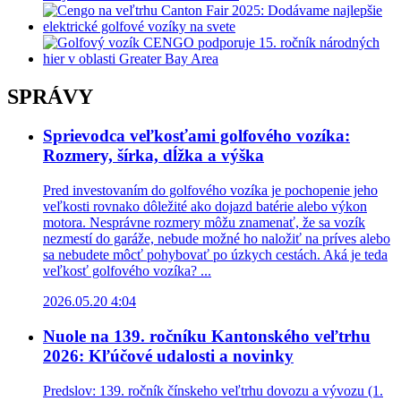
SPRÁVY
Sprievodca veľkosťami golfového vozíka:
Rozmery, šírka, dĺžka a výška
Pred investovaním do golfového vozíka je pochopenie jeho
veľkosti rovnako dôležité ako dojazd batérie alebo výkon
motora. Nesprávne rozmery môžu znamenať, že sa vozík
nezmestí do garáže, nebude možné ho naložiť na príves alebo
sa nebudete môcť pohybovať po úzkych cestách. Aká je teda
veľkosť golfového vozíka? ...
2026.05.20 4:04
Nuole na 139. ročníku Kantonského veľtrhu
2026: Kľúčové udalosti a novinky
Predslov: 139. ročník čínskeho veľtrhu dovozu a vývozu (1.