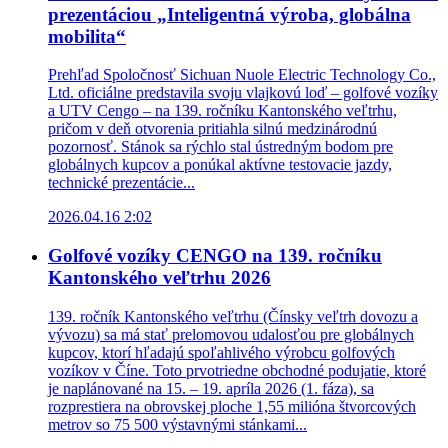
prezentáciou „Inteligentná výroba, globálna
mobilita“
Prehľad Spoločnosť Sichuan Nuole Electric Technology Co.,
Ltd. oficiálne predstavila svoju vlajkovú loď – golfové vozíky
a UTV Cengo – na 139. ročníku Kantonského veľtrhu,
pričom v deň otvorenia pritiahla silnú medzinárodnú
pozornosť. Stánok sa rýchlo stal ústredným bodom pre
globálnych kupcov a ponúkal aktívne testovacie jazdy,
technické prezentácie...
2026.04.16 2:02
Golfové vozíky CENGO na 139. ročníku
Kantonského veľtrhu 2026
139. ročník Kantonského veľtrhu (Čínsky veľtrh dovozu a
vývozu) sa má stať prelomovou udalosťou pre globálnych
kupcov, ktorí hľadajú spoľahlivého výrobcu golfových
vozíkov v Číne. Toto prvotriedne obchodné podujatie, ktoré
je naplánované na 15. – 19. apríla 2026 (1. fáza), sa
rozprestiera na obrovskej ploche 1,55 milióna štvorcových
metrov so 75 500 výstavnými stánkami...