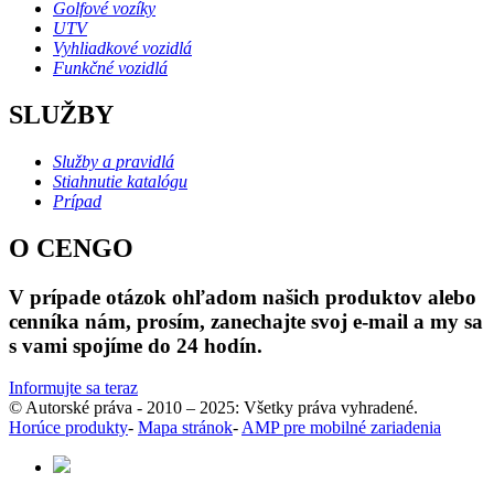
Golfové vozíky
UTV
Vyhliadkové vozidlá
Funkčné vozidlá
SLUŽBY
Služby a pravidlá
Stiahnutie katalógu
Prípad
O CENGO
V prípade otázok ohľadom našich produktov alebo
cenníka nám, prosím, zanechajte svoj e-mail a my sa
s vami spojíme do 24 hodín.
Informujte sa teraz
© Autorské práva - 2010 – 2025: Všetky práva vyhradené.
Horúce produkty
-
Mapa stránok
-
AMP pre mobilné zariadenia