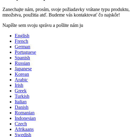
Zanechajte nám, prosím, svoje požiadavky vrátane typu produktu,
množstva, použitia atď. Budeme vás kontaktovať čo najskôr!
Napíšte sem svoju správu a pošlite nám ju
English
French
German
Portuguese
Spanish
Russian
Japanese
Korean
Arabic
Irish
Greek
Turkish
Italian
Danish
Romanian
Indonesian
Czech
Afrikaans
Swedish