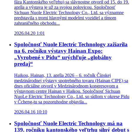
fáza Kantonského veľtrhu) sa slávnostne otvoril od 15. do 19.
apríla a výstava je už za svojou polovicou. Spoločnosť
Sichuan Nuole Electric Technology Co., Ltd. sa významne
predstavila s tromi hlavnými modelmi vozidiel a tímom
zahraničného obchodu...
2026.04.20 1:01
Spoločnosť Nuole Electric Technology zažiarila
na 6. ročníku výstavy Hainan Expo:
„Vyrobené v Pidu“ urýchľuje „globálny
predaj“
Haikou, Hainan, 13. apríla 2026 – 6. ročník Čínskej
medzinárodnej výstavy spotrebného tovaru (Hainan CIPE) sa
dnes oficiálne otvoril v Medzinárodnom kongresovom a
výstavnom centre Hainan v Haikou. Spoločnosť Sichuan
NuoLe Electric Technology Co., Ltd. so sídlom v okrese Pidu
v Čcheng-tu sa pozoruhodne objavila...
2026.04.16 10:10
Spoločnosť Nuole Electric Technology má na
139. ročníku kantonského veľtrhu silný debut s