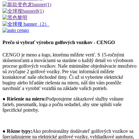
Prečo si vybrať výrobcu golfových vozíkov - CENGO
CENGO je meno a logo, ktorému môžete veriť. S 15-ročnými
skúsenosťami a inováciami sa staráme o každý detail vo výrobnom
procese golfových vozíkov. Naše minimálne objednávacie množstvo
sú zvyčajne 2 golfové vozíky. Pre viac informácií môžete
kontaktovať naše obchodné tímy. Či už si vyberiete elektrické
buginy alebo hľadáte riešenia na mieru, náš tím vám pomôže
navrhnúť a vyrobiť vozidlá na základe vašich potrieb.
● Riešenie na mieru:
Podporujeme zákazkové služby vrátane
farieb, pneumatík, loga a počtu sedadiel, aby sme splnili vaše
špecifické potreby.
● Rôzne typy:
Ako profesionálny dodávateľ golfových vozíkov sa
špecializujeme na elektrické golfové vozíky, vyhliadkové autobusy,