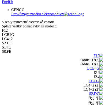
English
CENGO
Preskúmajte značku elektromobilov
Všetky rekreačné elektrické vozidlá
Splňte všetky požiadavky na mobilitu
F12
LCB4G
LC4+2
S2.DC
S14.C
S8.FB