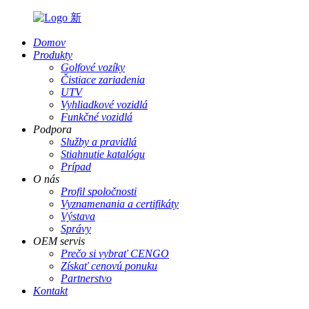
Domov
Produkty
Golfové vozíky
Čistiace zariadenia
UTV
Vyhliadkové vozidlá
Funkčné vozidlá
Podpora
Služby a pravidlá
Stiahnutie katalógu
Prípad
O nás
Profil spoločnosti
Vyznamenania a certifikáty
Výstava
Správy
OEM servis
Prečo si vybrať CENGO
Získať cenovú ponuku
Partnerstvo
Kontakt