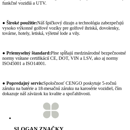
funkčné vozidlá a UTV.
● Široké použitie:
Náš špičkový dizajn a technológia zabezpečujú
vysoko výkonné golfové vozíky pre golfové ihriská, dovolenky,
továrne, hotely, letiská, výletné lode a vily.
● Priemyselný štandard:
Plne spĺňajú medzinárodné bezpečnostné
normy vrátane certifikácií CE, DOT, VIN a LSV, ako aj normy
ISO45001 a ISO14001.
● Popredajný servis:
Spoločnosť CENGO poskytuje 5-ročnú
záruku na batérie a 18-mesačnú záruku na karosérie vozidiel, čím
dokazuje náš záväzok ku kvalite a spoľahlivosti.
SLOGAN ZNAČKY