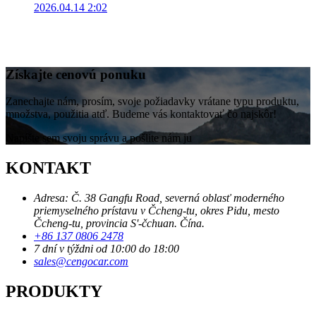
2026.04.14 2:02
Získajte cenovú ponuku
Zanechajte nám, prosím, svoje požiadavky vrátane typu produktu,
množstva, použitia atď. Budeme vás kontaktovať čo najskôr!
Napíšte sem svoju správu a pošlite nám ju
KONTAKT
Adresa: Č. 38 Gangfu Road, severná oblasť moderného
priemyselného prístavu v Čcheng-tu, okres Pidu, mesto
Čcheng-tu, provincia S'-čchuan. Čína.
+86 137 0806 2478
7 dní v týždni od 10:00 do 18:00
sales@cengocar.com
PRODUKTY