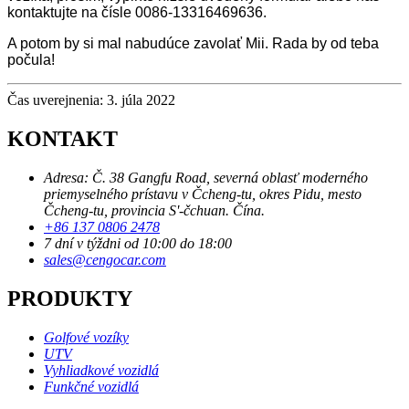
kontaktujte na čísle 0086-13316469636.
A potom by si mal nabudúce zavolať Mii. Rada by od teba
počula!
Čas uverejnenia: 3. júla 2022
KONTAKT
Adresa: Č. 38 Gangfu Road, severná oblasť moderného
priemyselného prístavu v Čcheng-tu, okres Pidu, mesto
Čcheng-tu, provincia S'-čchuan. Čína.
+86 137 0806 2478
7 dní v týždni od 10:00 do 18:00
sales@cengocar.com
PRODUKTY
Golfové vozíky
UTV
Vyhliadkové vozidlá
Funkčné vozidlá