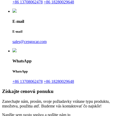
+86 13708062478
+86 18280029648
E-mail
E-mail
sales@cengocar.com
WhatsApp
WhatsApp
+86 13708062478
+86 18280029648
Získajte cenovú ponuku
Zanechajte nám, prosím, svoje požiadavky vrátane typu produktu,
množstva, použitia atď. Budeme vás kontaktovať čo najskôr!
Napíšte sem svoju správu a pošlite nám ju