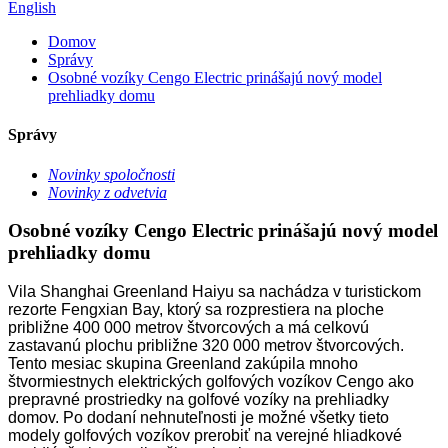
English
Domov
Správy
Osobné vozíky Cengo Electric prinášajú nový model
prehliadky domu
Správy
Novinky spoločnosti
Novinky z odvetvia
Osobné vozíky Cengo Electric prinášajú nový model
prehliadky domu
Vila Shanghai Greenland Haiyu sa nachádza v turistickom
rezorte Fengxian Bay, ktorý sa rozprestiera na ploche
približne 400 000 metrov štvorcových a má celkovú
zastavanú plochu približne 320 000 metrov štvorcových.
Tento mesiac skupina Greenland zakúpila mnoho
štvormiestnych elektrických golfových vozíkov Cengo ako
prepravné prostriedky na golfové vozíky na prehliadky
domov. Po dodaní nehnuteľnosti je možné všetky tieto
modely golfových vozíkov prerobiť na verejné hliadkové