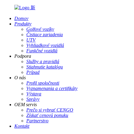
Domov
Produkty
Golfové vozíky
Čistiace zariadenia
UTV
Vyhliadkové vozidlá
Funkčné vozidlá
Podpora
Služby a pravidlá
Stiahnutie katalógu
Prípad
O nás
Profil spoločnosti
Vyznamenania a certifikáty
Výstava
Správy
OEM servis
Prečo si vybrať CENGO
Získať cenovú ponuku
Partnerstvo
Kontakt