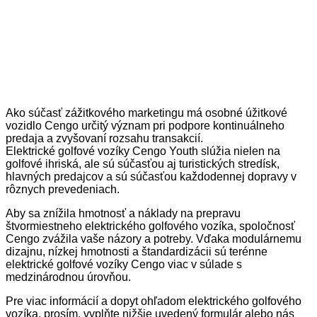
Ako súčasť zážitkového marketingu má osobné úžitkové
vozidlo Cengo určitý význam pri podpore kontinuálneho
predaja a zvyšovaní rozsahu transakcií.
Elektrické golfové vozíky Cengo Youth slúžia nielen na
golfové ihriská, ale sú súčasťou aj turistických stredísk,
hlavných predajcov a sú súčasťou každodennej dopravy v
rôznych prevedeniach.
Aby sa znížila hmotnosť a náklady na prepravu
štvormiestneho elektrického golfového vozíka, spoločnosť
Cengo zvážila vaše názory a potreby. Vďaka modulárnemu
dizajnu, nízkej hmotnosti a štandardizácii sú terénne
elektrické golfové vozíky Cengo viac v súlade s
medzinárodnou úrovňou.
Pre viac informácií a dopyt ohľadom elektrického golfového
vozíka, prosím, vyplňte nižšie uvedený formulár alebo nás