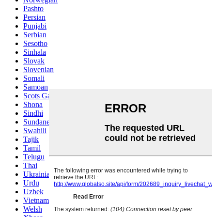
Pashto
Persian
Punjabi
Serbian
Sesotho
Sinhala
Slovak
Slovenian
Somali
Samoan
Scots Gaelic
Shona
Sindhi
Sundanese
Swahili
Tajik
Tamil
Telugu
Thai
Ukrainian
Urdu
Uzbek
Vietnamese
Welsh